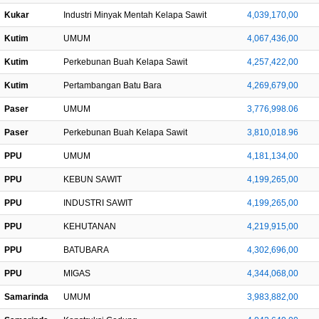
Kukar
Industri Minyak Mentah Kelapa Sawit
4,039,170,00
Kutim
UMUM
4,067,436,00
Kutim
Perkebunan Buah Kelapa Sawit
4,257,422,00
Kutim
Pertambangan Batu Bara
4,269,679,00
Paser
UMUM
3,776,998.06
Paser
Perkebunan Buah Kelapa Sawit
3,810,018.96
PPU
UMUM
4,181,134,00
PPU
KEBUN SAWIT
4,199,265,00
PPU
INDUSTRI SAWIT
4,199,265,00
PPU
KEHUTANAN
4,219,915,00
PPU
BATUBARA
4,302,696,00
PPU
MIGAS
4,344,068,00
Samarinda
UMUM
3,983,882,00