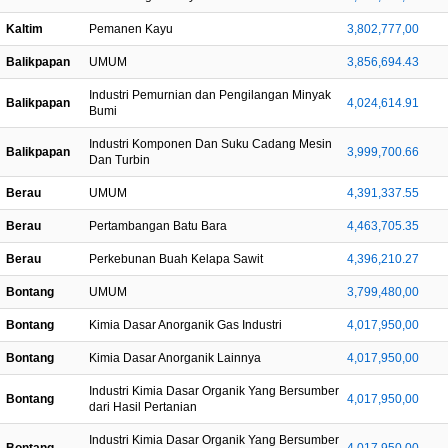
Kaltim
Pemanen Kayu
3,802,777,00
Balikpapan
UMUM
3,856,694.43
Industri Pemurnian dan Pengilangan Minyak
Balikpapan
4,024,614.91
Bumi
Industri Komponen Dan Suku Cadang Mesin
Balikpapan
3,999,700.66
Dan Turbin
Berau
UMUM
4,391,337.55
Berau
Pertambangan Batu Bara
4,463,705.35
Berau
Perkebunan Buah Kelapa Sawit
4,396,210.27
Bontang
UMUM
3,799,480,00
Bontang
Kimia Dasar Anorganik Gas Industri
4,017,950,00
Bontang
Kimia Dasar Anorganik Lainnya
4,017,950,00
Industri Kimia Dasar Organik Yang Bersumber
Bontang
4,017,950,00
dari Hasil Pertanian
Industri Kimia Dasar Organik Yang Bersumber