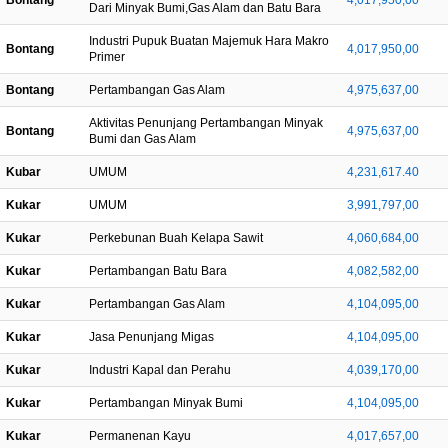
Bontang
4,017,950,00
Dari Minyak Bumi,Gas Alam dan Batu Bara
Industri Pupuk Buatan Majemuk Hara Makro
Bontang
4,017,950,00
Primer
Bontang
Pertambangan Gas Alam
4,975,637,00
Aktivitas Penunjang Pertambangan Minyak
Bontang
4,975,637,00
Bumi dan Gas Alam
Kubar
UMUM
4,231,617.40
Kukar
UMUM
3,991,797,00
Kukar
Perkebunan Buah Kelapa Sawit
4,060,684,00
Kukar
Pertambangan Batu Bara
4,082,582,00
Kukar
Pertambangan Gas Alam
4,104,095,00
Kukar
Jasa Penunjang Migas
4,104,095,00
Kukar
Industri Kapal dan Perahu
4,039,170,00
Kukar
Pertambangan Minyak Bumi
4,104,095,00
Kukar
Permanenan Kayu
4,017,657,00