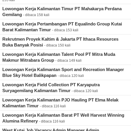
235 kali
Lowongan Kerja Kalimantan Timur PT Mahakarya Perdana
Gemilang
- dibaca 158 kali
Lowongan Kerja Pertambangan PT Equalindo Group Kutai
Barat Kalimantan Timur
- dibaca 153 kali
Rekrutmen Proyek Kaltim & Jakarta PT Ithaca Resources
Buka Banyak Posisi
- dibaca 150 kali
Lowongan Kerja Kalimantan Talent Pool PT Mitra Muda
Makmur Mitrabara Group
- dibaca 149 kali
Lowongan Kerja Kalimantan Sport and Recreation Manager
Blue Sky Hotel Balikpapan
- dibaca 120 kali
Lowongan Kerja Field Collection PT Karyaputra
Suryagemilang Kalimantan Timur
- dibaca 120 kali
Lowongan Kerja Kalimantan PJO Hauling PT Elma Melak
Kalimantan Timur
- dibaca 116 kali
Lowongan Kerja Kalimantan Barat PT Well Harvest Winning
Alumina Refinery
- dibaca 116 kali
West Kutai Job Vacancy Admin Manager Admin