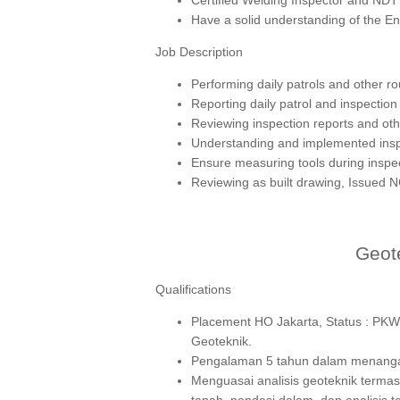
Have a solid understanding of the E
Job Description
Performing daily patrols and other ro
Reporting daily patrol and inspectio
Reviewing inspection reports and ot
Understanding and implemented inspe
Ensure measuring tools during inspecti
Reviewing as built drawing, Issued 
Geot
Qualifications
Placement HO Jakarta, Status : PKWT
Geoteknik.
Pengalaman 5 tahun dalam menangani 
Menguasai analisis geoteknik termasu
tanah, pondasi dalam, dan analisis t