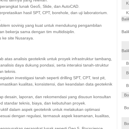
K
erangkat lunak Geo5, Slide, dan AutoCAD.
retasikan hasil SPT, CPT, borehole, dan uji laboratorium.
K
.
Bal
roblem sovinig yang kuat untuk mendukung pengambilan
n bekerja sama dengan tim multidisiplin.
Bal
 ke site Nusaraya.
Bal
atas analisis geoteknik untuk proyek infrastruktur tambang,
B
analisis daya dukung pondasi, serta interaksi tanah-struktur
n teknis.
B
tan investigasi tanah seperti drilling SPT, CPT, test pit,
mastikan kualitas, konsistensi, dan keandalan data geoteknik
B
Bo
 desain, laporan, dan rekomendasi yang disusun konsultan
 standar teknis, biaya, dan kebutuhan proyek.
Bo
tif dalam aspek geoteknik untuk melakukan optimasi
sesuai dengan regulasi, termasuk aspek keamanan, kualitas,
Bo
nggunakan perangkat lunak seperti Geo 5, Rocscience