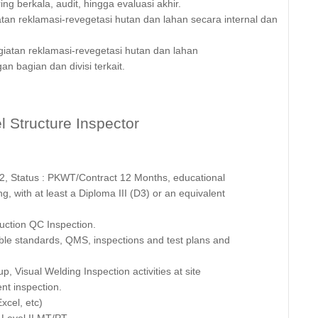
g berkala, audit, hingga evaluasi akhir.
an reklamasi-revegetasi hutan dan lahan secara internal dan
iatan reklamasi-revegetasi hutan dan lahan
n bagian dan divisi terkait.
 Structure Inspector
:2, Status : PKWT/Contract 12 Months, educational
, with at least a Diploma III (D3) or an equivalent
ruction QC Inspection.
able standards, QMS, inspections and test plans and
up, Visual Welding Inspection activities at site
nt inspection.
xcel, etc)
 Level II MT/PT