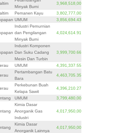
Petambangan
altim
3,968,518,00
Minyak Bumi
altim
Pemanen Kayu
3,802,777,00
ikpapan
UMUM
3,856,694.43
Industri Pemurnian
ikpapan
dan Pengilangan
4,024,614.91
Minyak Bumi
Industri Komponen
ikpapan
Dan Suku Cadang
3,999,700.66
Mesin Dan Turbin
erau
UMUM
4,391,337.55
Pertambangan Batu
erau
4,463,705.35
Bara
Perkebunan Buah
erau
4,396,210.27
Kelapa Sawit
ntang
UMUM
3,799,480,00
Kimia Dasar
ntang
Anorganik Gas
4,017,950,00
Industri
Kimia Dasar
ntang
4,017,950,00
Anorganik Lainnya