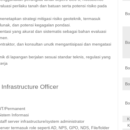
luasi perilaku tanah dan batuan serta potensi risiko pada
Bo
menetapkan strategi mitigasi risiko geoteknik, termasuk
h lunak, dan potensi kegagalan pondasi.
ntasi yang akurat dan sistematis sebagai bahan evaluasi
men.
Bo
ontraktor, dan konsultan unutk mengantisipasi dan mengatasi
k di lapangan berjalan sesuai standar teknis, regulasi yang
erja
Bo
Bo
Infrastructure Officer
Bo
KWT/Permanent
Sistem Informasi
K
ff server infrastructure/system administrator
K
rver termasuk role seperti AD, NPS, GPO, NDS, File/folder