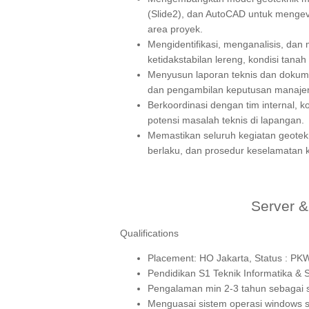
(Slide2), dan AutoCAD untuk mengeva
area proyek.
Mengidentifikasi, menganalisis, dan 
ketidakstabilan lereng, kondisi tana
Menyusun laporan teknis dan dokume
dan pengambilan keputusan manaje
Berkoordinasi dengan tim internal, k
potensi masalah teknis di lapangan.
Memastikan seluruh kegiatan geotekni
berlaku, dan prosedur keselamatan k
Server & 
Qualifications
Placement: HO Jakarta, Status : P
Pendidikan S1 Teknik Informatika & 
Pengalaman min 2-3 tahun sebagai sta
Menguasai sistem operasi windows se