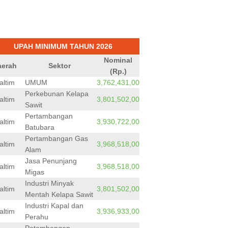
UPAH MINIMUM TAHUN 2026
Nominal
aerah
Sektor
(Rp.)
altim
UMUM
3,762,431,00
Perkebunan Kelapa
altim
3,801,502,00
Sawit
Pertambangan
altim
3,930,722,00
Batubara
Pertambangan Gas
altim
3,968,518,00
Alam
Jasa Penunjang
altim
3,968,518,00
Migas
Industri Minyak
altim
3,801,502,00
Mentah Kelapa Sawit
Industri Kapal dan
altim
3,936,933,00
Perahu