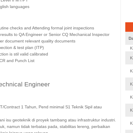
nglish languages
utine checks and Attending formal joint inspections
n results to QA Engineer or Senior CQ Mechanical Inspector
D
her document relevant quality documents
ction & test plan (ITP)
K
on is stil valid calibrated
K
NCR and Punch List
K
echnical Engineer
K
K
/Contract 1 Tahun, Pend minimal S1 Teknik Sipil atau
K
isu geoteknik di proyek tambang atau infrastruktur industri.
K
k, namun tidak terbatas pada, stabilitas lereng, perbaikan
eknis lainnya yang relevan.