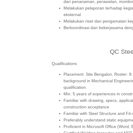
dari penanaman, perawatan, monitorin
Melakukan pelaporan terhadap kegiat
eksternal.
Melakukan riset dan pengamatan keg
Berkoordinasi dan bekerjasama denga
QC Steel
Qualifications
Placement: Site Bengalon, Roster: 8
background in Mechanical Engineering
qualification.
Min. 5 years of experiences in const
Familiar with drawing, specs, applic
construction acceptance
Familiar with Steel Structure and Fit-
Preferably understand static equipme
Proficient in Microsoft Office (Word, E
Certified Welding Inspector and NDT