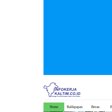
Home
Balikpapan
Berau
B