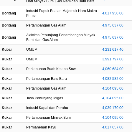
Dari Minyak Bumi,Gas Alam dan Batu Bara
Industri Pupuk Buatan Majemuk Hara Makro
Bontang
4,017,950,00
Primer
Bontang
Pertambangan Gas Alam
4,975,637,00
Aktivitas Penunjang Pertambangan Minyak
Bontang
4,975,637,00
Bumi dan Gas Alam
Kubar
UMUM
4,231,617.40
Kukar
UMUM
3,991,797,00
Kukar
Perkebunan Buah Kelapa Sawit
4,060,684,00
Kukar
Pertambangan Batu Bara
4,082,582,00
Kukar
Pertambangan Gas Alam
4,104,095,00
Kukar
Jasa Penunjang Migas
4,104,095,00
Kukar
Industri Kapal dan Perahu
4,039,170,00
Kukar
Pertambangan Minyak Bumi
4,104,095,00
Kukar
Permanenan Kayu
4,017,657,00