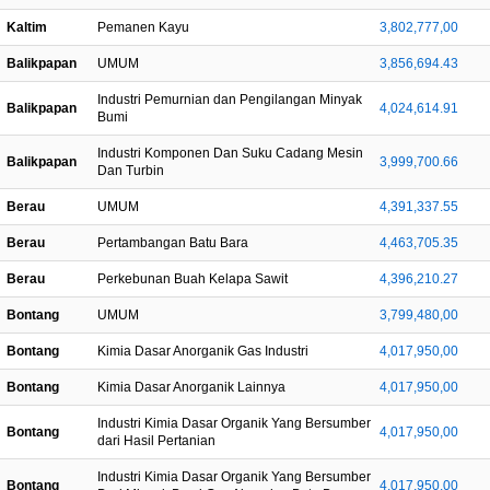
Kaltim
Pemanen Kayu
3,802,777,00
Balikpapan
UMUM
3,856,694.43
Industri Pemurnian dan Pengilangan Minyak
Balikpapan
4,024,614.91
Bumi
Industri Komponen Dan Suku Cadang Mesin
Balikpapan
3,999,700.66
Dan Turbin
Berau
UMUM
4,391,337.55
Berau
Pertambangan Batu Bara
4,463,705.35
Berau
Perkebunan Buah Kelapa Sawit
4,396,210.27
Bontang
UMUM
3,799,480,00
Bontang
Kimia Dasar Anorganik Gas Industri
4,017,950,00
Bontang
Kimia Dasar Anorganik Lainnya
4,017,950,00
Industri Kimia Dasar Organik Yang Bersumber
Bontang
4,017,950,00
dari Hasil Pertanian
Industri Kimia Dasar Organik Yang Bersumber
Bontang
4,017,950,00