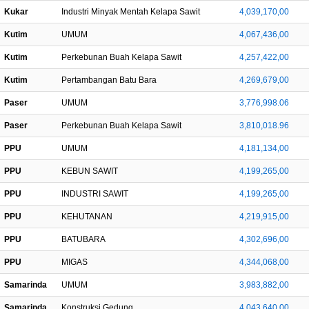
Kukar
Industri Minyak Mentah Kelapa Sawit
4,039,170,00
Kutim
UMUM
4,067,436,00
Kutim
Perkebunan Buah Kelapa Sawit
4,257,422,00
Kutim
Pertambangan Batu Bara
4,269,679,00
Paser
UMUM
3,776,998.06
Paser
Perkebunan Buah Kelapa Sawit
3,810,018.96
PPU
UMUM
4,181,134,00
PPU
KEBUN SAWIT
4,199,265,00
PPU
INDUSTRI SAWIT
4,199,265,00
PPU
KEHUTANAN
4,219,915,00
PPU
BATUBARA
4,302,696,00
PPU
MIGAS
4,344,068,00
Samarinda
UMUM
3,983,882,00
Samarinda
Konstruksi Gedung
4,043,640,00